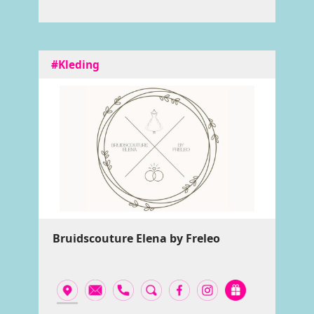
#Kleding
Bruidscouture Elena by Freleo