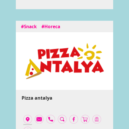
#Snack
#Horeca
Pizza antalya