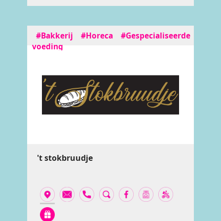
#Bakkerij
#Horeca
#Gespecialiseerde
voeding
't stokbruudje