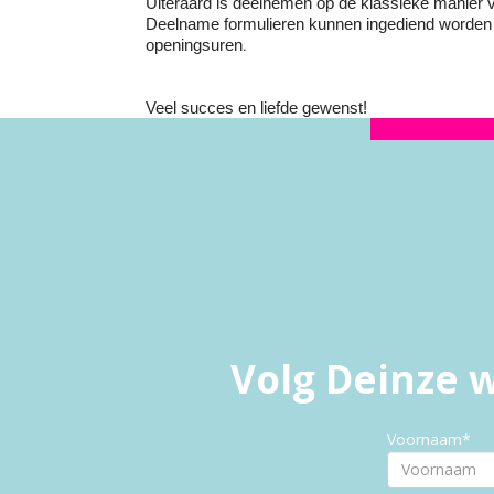
Uiteraard is deelnemen op de klassieke manier v
Deelname formulieren kunnen ingediend worde
.
openingsuren
Veel succes en liefde gewenst!
Volg Deinze w
Voornaam*