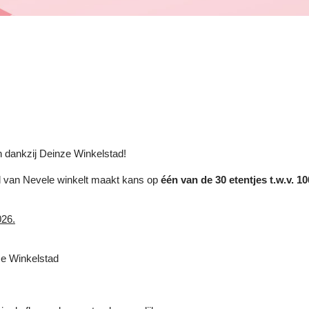
n dankzij Deinze Winkelstad!
nd van Nevele winkelt maakt kans op
één van de 30 etentjes t.w.v. 1
026.
ze Winkelstad