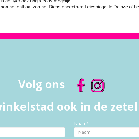
ia de flyer ook nog steeds mogelijk.
n aan
het onthaal van het Dienstencentrum Leiespiegel te Deinze
of
he
Volg ons
inkelstad ook in de zete
Naam*